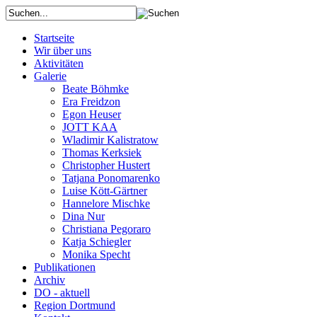
Startseite
Wir über uns
Aktivitäten
Galerie
Beate Böhmke
Era Freidzon
Egon Heuser
JOTT KAA
Wladimir Kalistratow
Thomas Kerksiek
Christopher Hustert
Tatjana Ponomarenko
Luise Kött-Gärtner
Hannelore Mischke
Dina Nur
Christiana Pegoraro
Katja Schiegler
Monika Specht
Publikationen
Archiv
DO - aktuell
Region Dortmund