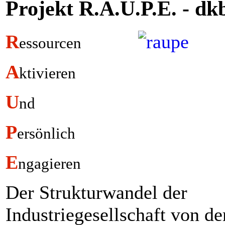
Projekt R.A.U.P.E. - dk
R
essourcen
A
ktivieren
U
nd
P
ersönlich
E
ngagieren
Der Strukturwandel der
Industriegesellschaft von de