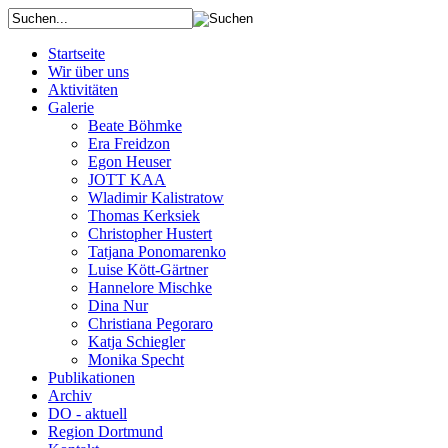
Startseite
Wir über uns
Aktivitäten
Galerie
Beate Böhmke
Era Freidzon
Egon Heuser
JOTT KAA
Wladimir Kalistratow
Thomas Kerksiek
Christopher Hustert
Tatjana Ponomarenko
Luise Kött-Gärtner
Hannelore Mischke
Dina Nur
Christiana Pegoraro
Katja Schiegler
Monika Specht
Publikationen
Archiv
DO - aktuell
Region Dortmund