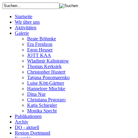
Startseite
Wir über uns
Aktivitäten
Galerie
Beate Böhmke
Era Freidzon
Egon Heuser
JOTT KAA
Wladimir Kalistratow
Thomas Kerksiek
Christopher Hustert
Tatjana Ponomarenko
Luise Kött-Gärtner
Hannelore Mischke
Dina Nur
Christiana Pegoraro
Katja Schiegler
Monika Specht
Publikationen
Archiv
DO - aktuell
Region Dortmund